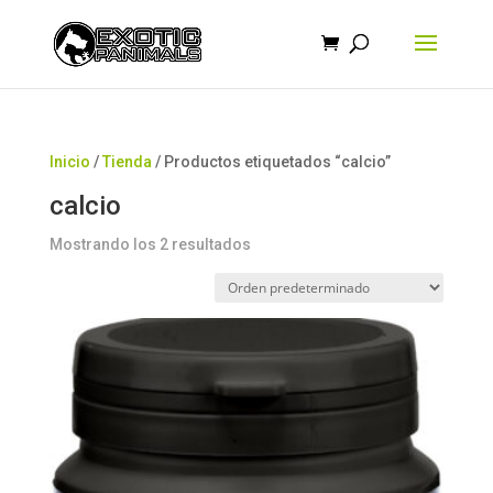
Búsqueda
de
productos
Inicio
/
Tienda
/ Productos etiquetados “calcio”
calcio
Mostrando los 2 resultados