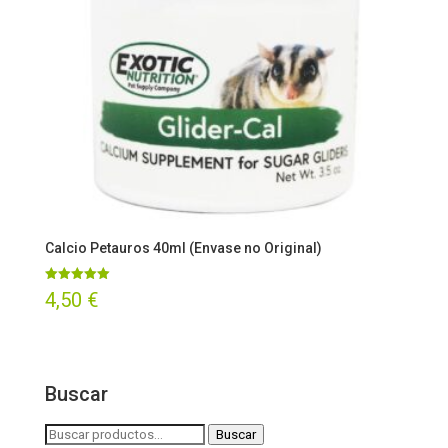
Calcio Petauros 40ml (Envase no Original)
Valorado
4,50
€
con
5.00
de 5
Buscar
Buscar
Buscar