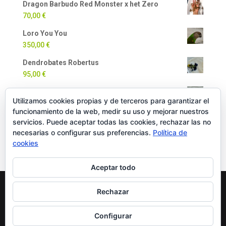
Dragon Barbudo Red Monster x het Zero
70,00
€
Loro You You
350,00
€
Dendrobates Robertus
95,00
€
Dendrobates Auratus
Utilizamos cookies propias y de terceros para garantizar el
90,00
€
funcionamiento de la web, medir su uso y mejorar nuestros
Milpiés Gigante
servicios. Puede aceptar todas las cookies, rechazar las no
necesarias o configurar sus preferencias.
Política de
35,00
€
cookies
Aceptar todo
Rechazar
Copyright Oficial © 2022 EXOTICPANIMALS |
Política
de Cookies
|
Política de Privacidad
|
Política de
Configurar
Compra y Devoluciones