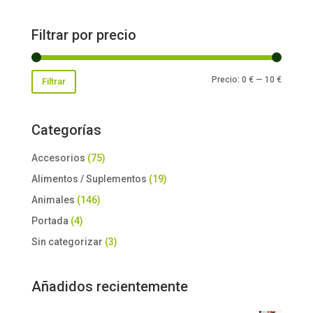
por:
Filtrar por precio
Precio
Precio
Precio:
0 €
—
10 €
Filtrar
mínimo
máxim
Categorías
Accesorios
(75)
Alimentos / Suplementos
(19)
Animales
(146)
Portada
(4)
Sin categorizar
(3)
Añadidos recientemente