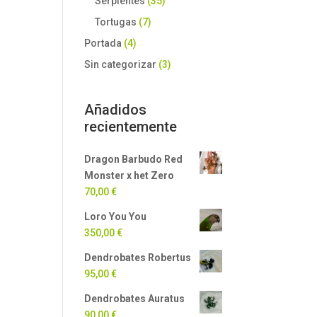
Serpientes
(35)
Tortugas
(7)
Portada
(4)
Sin categorizar
(3)
Añadidos
recientemente
Dragon Barbudo Red
Monster x het Zero
70,00
€
Loro You You
350,00
€
Dendrobates Robertus
95,00
€
Dendrobates Auratus
90,00
€