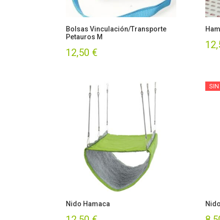
Bolsas Vinculación/Transporte
Hama
Petauros M
12
12,50
€
SIN
Nido Hamaca
Nido
12,50
€
8,