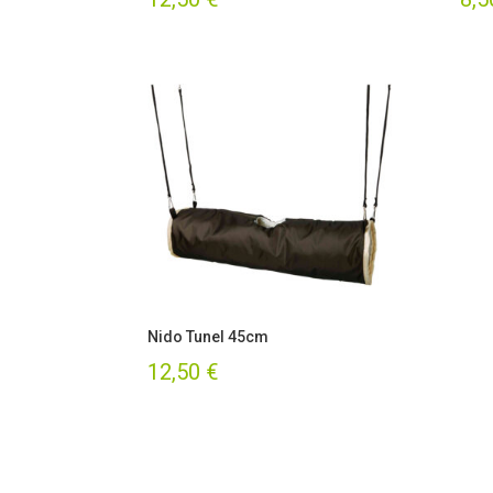
Nido Tunel 45cm
12,50
€