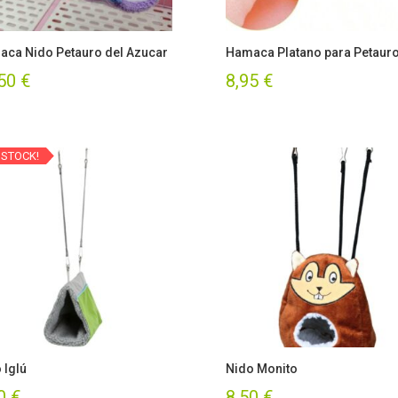
ca Nido Petauro del Azucar
Hamaca Platano para Petaur
,50
€
8,95
€
 STOCK!
 Iglú
Nido Monito
50
€
8,50
€