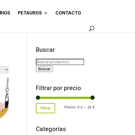
RIOS
PETAUROS
CONTACTO
Buscar
Buscar
por:
Buscar
Filtrar por precio
Precio
Precio
Precio:
0 €
—
20 €
Filtrar
mínimo
máximo
Categorías