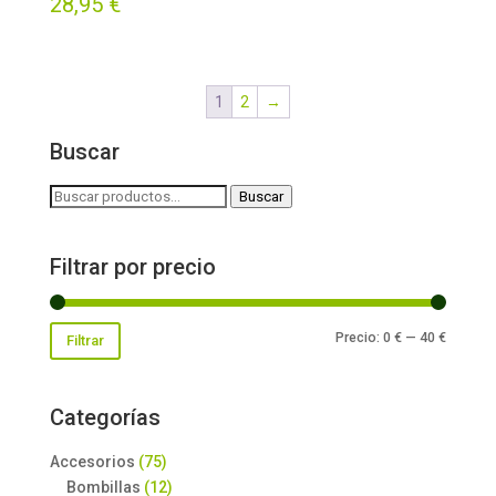
28,95
€
1
2
→
Buscar
Buscar
Buscar
por:
Filtrar por precio
Precio
Precio
Precio:
0 €
—
40 €
Filtrar
mínimo
máxim
Categorías
Accesorios
(75)
Bombillas
(12)