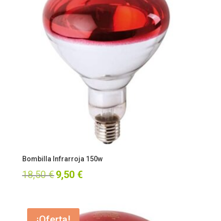
Bombilla Infrarroja 150w
El
El
18,50
€
9,50
€
precio
precio
original
actual
¡Oferta!