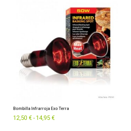
era:
es:
18,50 €.
9,50 €.
Bombilla Infrarroja Exo Terra
Rango
12,50
€
-
14,95
€
de