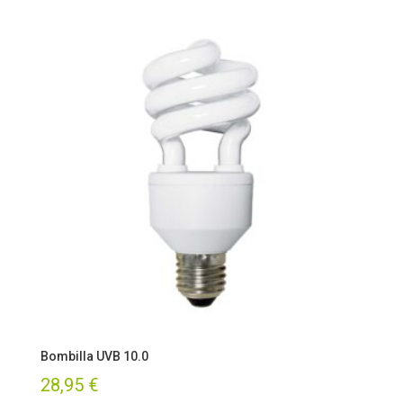
precios:
desde
12,50 €
hasta
14,95 €
Bombilla UVB 10.0
28,95
€