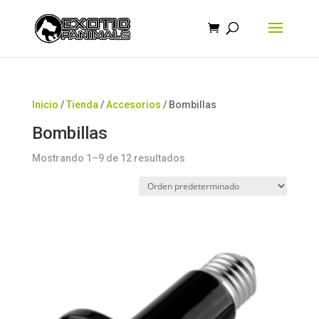
Búsqueda
de
productos
Inicio
/
Tienda
/
Accesorios
/ Bombillas
Bombillas
Mostrando 1–9 de 12 resultados