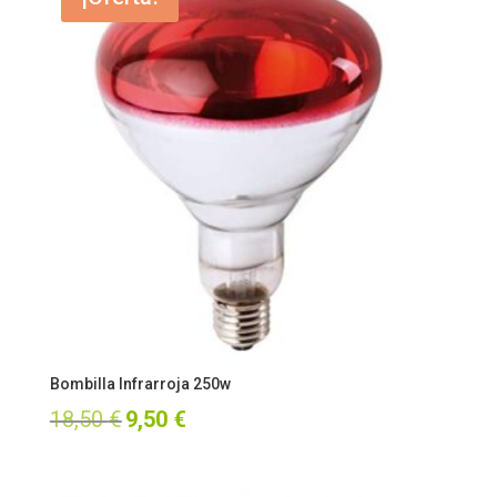
era:
es:
18,50 €.
9,50 €.
Bombilla Infrarroja 250w
El
El
18,50
€
9,50
€
precio
precio
original
actual