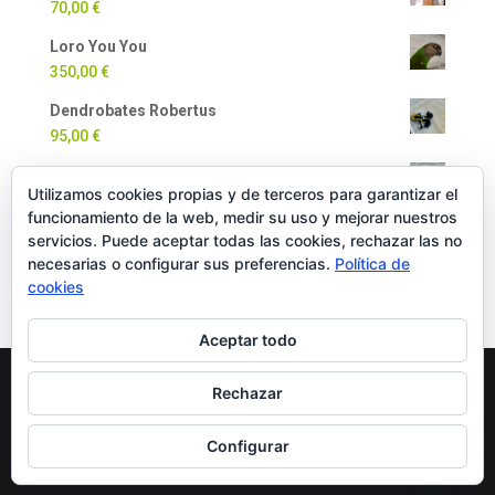
70,00
€
Loro You You
350,00
€
Dendrobates Robertus
95,00
€
Dendrobates Auratus
Utilizamos cookies propias y de terceros para garantizar el
90,00
€
funcionamiento de la web, medir su uso y mejorar nuestros
Milpiés Gigante
servicios. Puede aceptar todas las cookies, rechazar las no
necesarias o configurar sus preferencias.
Política de
35,00
€
cookies
Aceptar todo
Rechazar
Copyright Oficial © 2022 EXOTICPANIMALS |
Política
de Cookies
|
Política de Privacidad
|
Política de
Configurar
Compra y Devoluciones