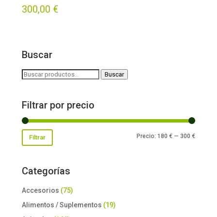
300,00
€
Buscar
Buscar
Buscar
por:
Filtrar por precio
Precio
Precio
Precio:
180 €
—
300 €
Filtrar
mínimo
máxim
Categorías
Accesorios
(75)
Alimentos / Suplementos
(19)