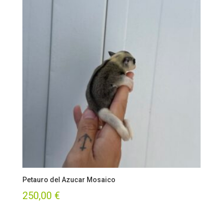
era:
es:
300,00 €.
250,00 €.
Petauro del Azucar Mosaico
250,00
€