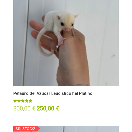
Petauro del Azucar Leucistico het Platino
Valorado
El
El
300,00
€
250,00
€
con
5.00
precio
precio
de 5
original
actual
SIN STOCK!