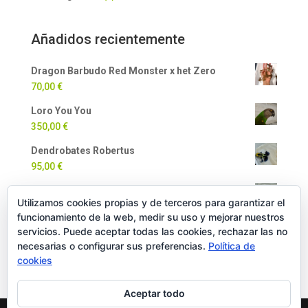
Añadidos recientemente
Dragon Barbudo Red Monster x het Zero
70,00
€
Loro You You
350,00
€
Dendrobates Robertus
95,00
€
Dendrobates Auratus
Utilizamos cookies propias y de terceros para garantizar el
90,00
€
funcionamiento de la web, medir su uso y mejorar nuestros
Milpiés Gigante
servicios. Puede aceptar todas las cookies, rechazar las no
necesarias o configurar sus preferencias.
Política de
35,00
€
cookies
Aceptar todo