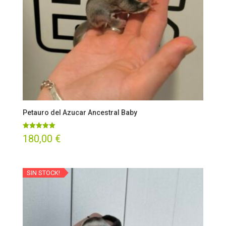
Petauro del Azucar Ancestral Baby
Valorado
180,00
€
con
5.00
de 5
SIN STOCK!