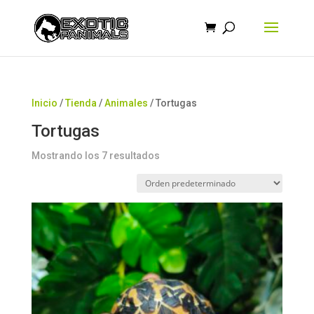
Búsqueda
de
productos
Inicio
/
Tienda
/
Animales
/ Tortugas
Tortugas
Mostrando los 7 resultados