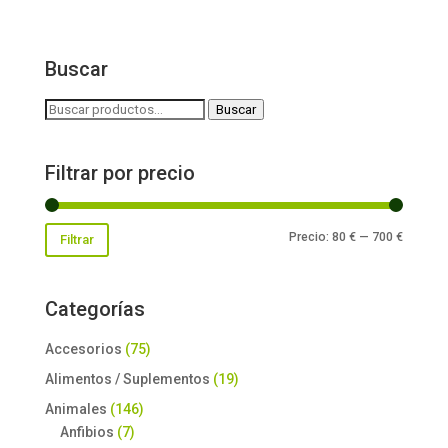
Buscar
Buscar
Buscar
por:
Filtrar por precio
Precio
Precio
Precio:
80 €
—
700 €
Filtrar
mínimo
máxim
Categorías
Accesorios
(75)
Alimentos / Suplementos
(19)
Animales
(146)
Anfibios
(7)