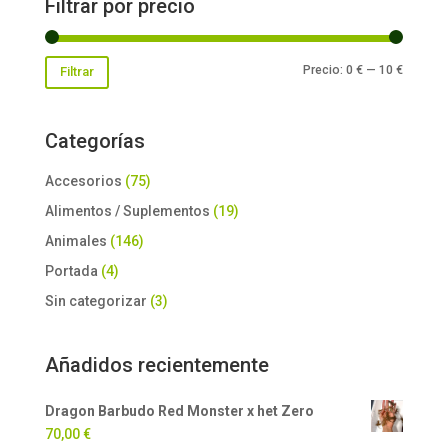
Filtrar por precio
Precio
Precio
Precio:
0 €
—
10 €
Filtrar
mínimo
máxim
Categorías
Accesorios
(75)
Alimentos / Suplementos
(19)
Animales
(146)
Portada
(4)
Sin categorizar
(3)
Añadidos recientemente
Dragon Barbudo Red Monster x het Zero
70,00
€