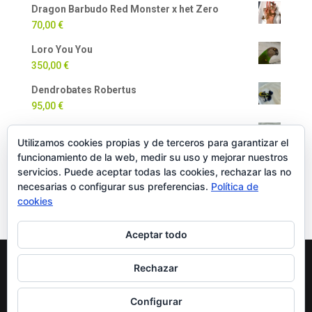
Dragon Barbudo Red Monster x het Zero
70,00
€
Loro You You
350,00
€
Dendrobates Robertus
95,00
€
Dendrobates Auratus
Utilizamos cookies propias y de terceros para garantizar el
90,00
€
funcionamiento de la web, medir su uso y mejorar nuestros
Milpiés Gigante
servicios. Puede aceptar todas las cookies, rechazar las no
necesarias o configurar sus preferencias.
Política de
35,00
€
cookies
Aceptar todo
Rechazar
Copyright Oficial © 2022 EXOTICPANIMALS |
Política
de Cookies
|
Política de Privacidad
|
Política de
Configurar