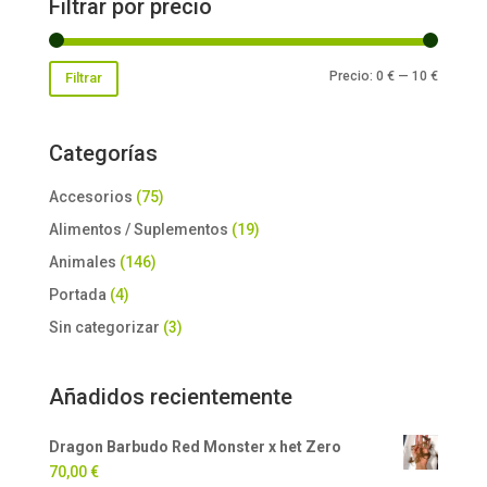
Filtrar por precio
Precio
Precio
Precio:
0 €
—
10 €
Filtrar
mínimo
máxim
Categorías
Accesorios
(75)
Alimentos / Suplementos
(19)
Animales
(146)
Portada
(4)
Sin categorizar
(3)
Añadidos recientemente
Dragon Barbudo Red Monster x het Zero
70,00
€