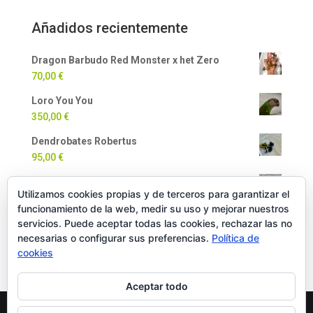
Añadidos recientemente
Dragon Barbudo Red Monster x het Zero
70,00
€
Loro You You
350,00
€
Dendrobates Robertus
95,00
€
Dendrobates Auratus
Utilizamos cookies propias y de terceros para garantizar el
90,00
€
funcionamiento de la web, medir su uso y mejorar nuestros
Milpiés Gigante
servicios. Puede aceptar todas las cookies, rechazar las no
necesarias o configurar sus preferencias.
Política de
35,00
€
cookies
Aceptar todo