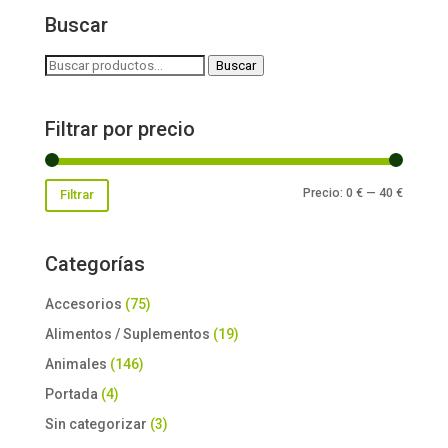
Buscar
Buscar
Buscar
por:
Filtrar por precio
Precio
Precio
Precio:
0 €
—
40 €
Filtrar
mínimo
máxim
Categorías
Accesorios
(75)
Alimentos / Suplementos
(19)
Animales
(146)
Portada
(4)
Sin categorizar
(3)