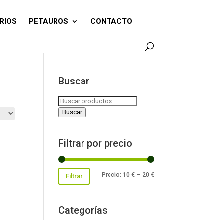
RIOS
PETAUROS
CONTACTO
Buscar
Buscar
por:
Buscar
Filtrar por precio
Precio
Precio
Precio:
10 €
—
20 €
Filtrar
mínimo
máximo
Categorías