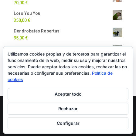
70,00
€
Loro You You
350,00
€
Dendrobates Robertus
95,00
€
Dendrobates Auratus
Utilizamos cookies propias y de terceros para garantizar el
90,00
€
funcionamiento de la web, medir su uso y mejorar nuestros
Milpiés Gigante
servicios. Puede aceptar todas las cookies, rechazar las no
necesarias o configurar sus preferencias.
Política de
35,00
€
cookies
Aceptar todo
Rechazar
Copyright Oficial © 2022 EXOTICPANIMALS |
Política
de Cookies
|
Política de Privacidad
|
Política de
Configurar
Compra y Devoluciones