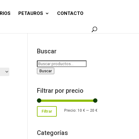
RIOS
PETAUROS
CONTACTO
Buscar
Buscar
por:
Buscar
Filtrar por precio
Precio
Precio
Precio:
10 €
—
20 €
Filtrar
mínimo
máximo
Categorías