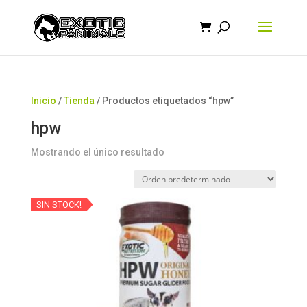
Búsqueda
de
productos
Inicio
/
Tienda
/ Productos etiquetados “hpw”
hpw
Mostrando el único resultado
SIN STOCK!