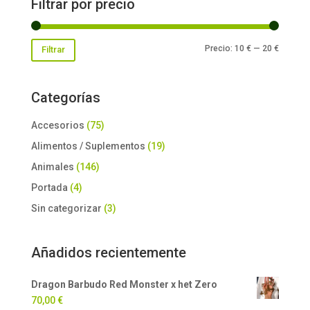
Filtrar por precio
Precio
Precio
Precio:
10 €
—
20 €
Filtrar
mínimo
máxim
Categorías
Accesorios
(75)
Alimentos / Suplementos
(19)
Animales
(146)
Portada
(4)
Sin categorizar
(3)
Añadidos recientemente
Dragon Barbudo Red Monster x het Zero
70,00
€