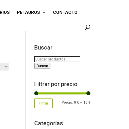
RIOS
PETAUROS
CONTACTO
Buscar
Buscar
por:
Buscar
Filtrar por precio
Precio
Precio
Precio:
0 €
—
10 €
Filtrar
mínimo
máximo
Categorías