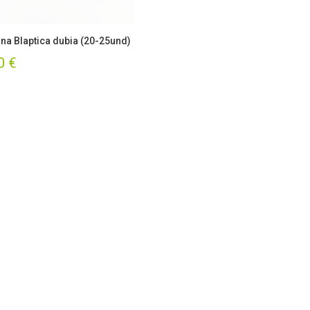
ina Blaptica dubia (20-25und)
00
€