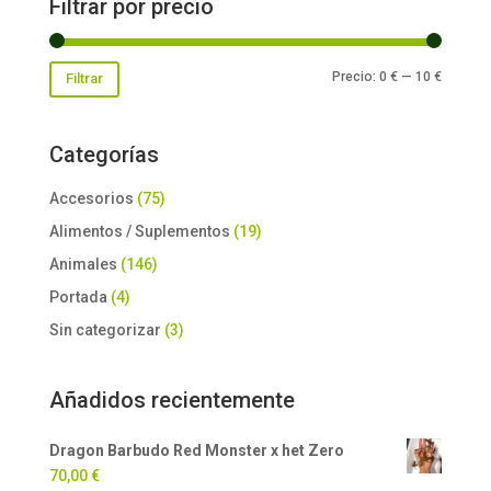
Filtrar por precio
Precio
Precio
Precio:
0 €
—
10 €
Filtrar
mínimo
máxim
Categorías
Accesorios
(75)
Alimentos / Suplementos
(19)
Animales
(146)
Portada
(4)
Sin categorizar
(3)
Añadidos recientemente
Dragon Barbudo Red Monster x het Zero
70,00
€