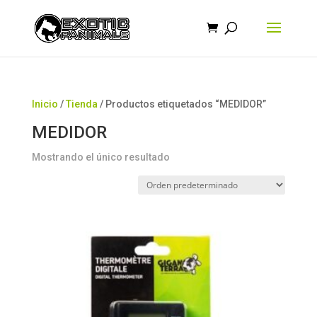
Búsqueda
de
productos
Inicio
/
Tienda
/ Productos etiquetados “MEDIDOR”
MEDIDOR
Mostrando el único resultado