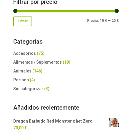
Filtrar por precio
Precio
Precio
Precio:
10 €
—
20 €
Filtrar
mínimo
máxim
Categorías
Accesorios
(75)
Alimentos / Suplementos
(19)
Animales
(146)
Portada
(4)
Sin categorizar
(3)
Añadidos recientemente
Dragon Barbudo Red Monster x het Zero
70,00
€