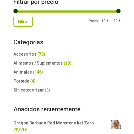
Filtrar por precio
Precio
Precio
Precio:
10 €
—
20 €
Filtrar
mínimo
máxim
Categorías
Accesorios
(75)
Alimentos / Suplementos
(19)
Animales
(146)
Portada
(4)
Sin categorizar
(3)
Añadidos recientemente
Dragon Barbudo Red Monster x het Zero
70,00
€