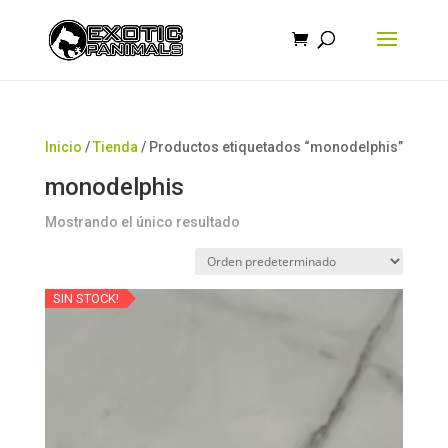
Búsqueda
de
productos
Inicio
/
Tienda
/ Productos etiquetados “monodelphis”
monodelphis
Mostrando el único resultado
SIN STOCK!