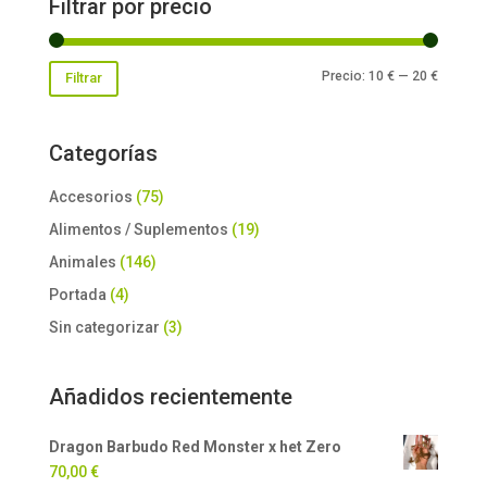
Filtrar por precio
Precio
Precio
Precio:
10 €
—
20 €
Filtrar
mínimo
máxim
Categorías
Accesorios
(75)
Alimentos / Suplementos
(19)
Animales
(146)
Portada
(4)
Sin categorizar
(3)
Añadidos recientemente
Dragon Barbudo Red Monster x het Zero
70,00
€