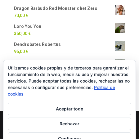
Dragon Barbudo Red Monster x het Zero
70,00
€
Loro You You
350,00
€
Dendrobates Robertus
95,00
€
Dendrobates Auratus
Utilizamos cookies propias y de terceros para garantizar el
90,00
€
funcionamiento de la web, medir su uso y mejorar nuestros
Milpiés Gigante
servicios. Puede aceptar todas las cookies, rechazar las no
necesarias o configurar sus preferencias.
Política de
35,00
€
cookies
Aceptar todo
Rechazar
Copyright Oficial © 2022 EXOTICPANIMALS |
Política
de Cookies
|
Política de Privacidad
|
Política de
Configurar