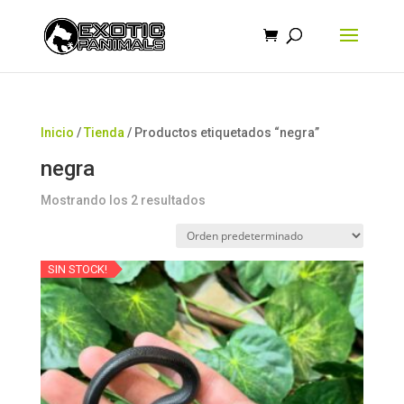
Búsqueda
de
productos
Inicio
/
Tienda
/ Productos etiquetados “negra”
negra
Mostrando los 2 resultados
SIN STOCK!