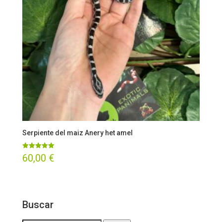
Serpiente del maiz Anery het amel
Valorado
60,00
€
con
5.00
de 5
Buscar