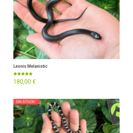
Leonis Melanistic
Valorado
180,00
€
con
5.00
de 5
SIN STOCK!