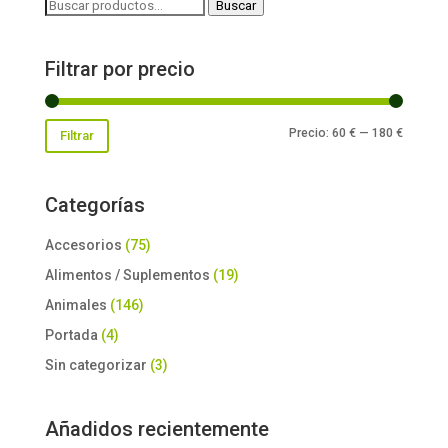
Buscar
Buscar
por:
Filtrar por precio
Precio
Precio
Precio:
60 €
—
180 €
Filtrar
mínimo
máxim
Categorías
Accesorios
(75)
Alimentos / Suplementos
(19)
Animales
(146)
Portada
(4)
Sin categorizar
(3)
Añadidos recientemente