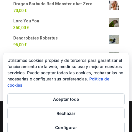
Dragon Barbudo Red Monster x het Zero
70,00
€
Loro You You
350,00
€
Dendrobates Robertus
95,00
€
Dendrobates Auratus
Utilizamos cookies propias y de terceros para garantizar el
90,00
€
funcionamiento de la web, medir su uso y mejorar nuestros
Milpiés Gigante
servicios. Puede aceptar todas las cookies, rechazar las no
necesarias o configurar sus preferencias.
Política de
35,00
€
cookies
Aceptar todo
Rechazar
Copyright Oficial © 2022 EXOTICPANIMALS |
Política
de Cookies
|
Política de Privacidad
|
Política de
Configurar