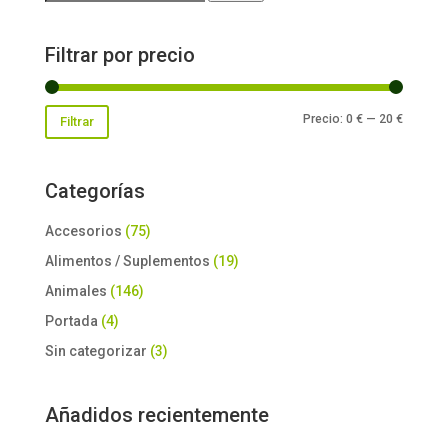
por:
Filtrar por precio
Precio
Precio
Precio:
0 €
—
20 €
Filtrar
mínimo
máxim
Categorías
Accesorios
(75)
Alimentos / Suplementos
(19)
Animales
(146)
Portada
(4)
Sin categorizar
(3)
Añadidos recientemente