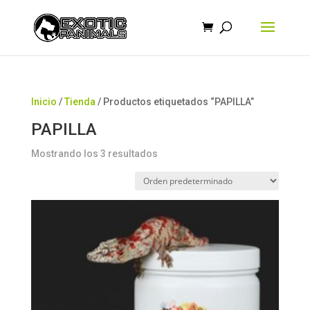
Búsqueda
de
productos
Inicio
/
Tienda
/ Productos etiquetados “PAPILLA”
PAPILLA
Mostrando los 3 resultados