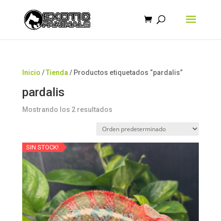
Búsqueda
de
productos
Inicio
/
Tienda
/ Productos etiquetados “pardalis”
pardalis
Mostrando los 2 resultados
SIN STOCK!