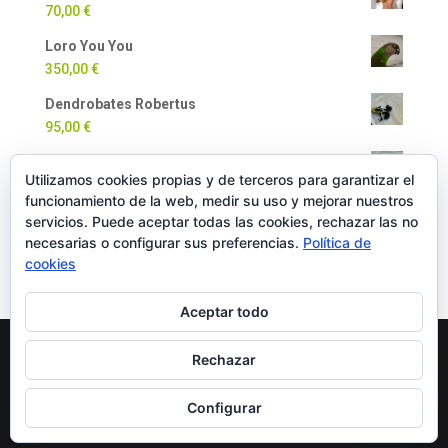
70,00
€
Loro You You
350,00
€
Dendrobates Robertus
95,00
€
Dendrobates Auratus
Utilizamos cookies propias y de terceros para garantizar el
90,00
€
funcionamiento de la web, medir su uso y mejorar nuestros
Milpiés Gigante
servicios. Puede aceptar todas las cookies, rechazar las no
necesarias o configurar sus preferencias.
Política de
35,00
€
cookies
Aceptar todo
Rechazar
Copyright Oficial © 2022 EXOTICPANIMALS |
Política
de Cookies
|
Política de Privacidad
|
Política de
Configurar
Compra y Devoluciones