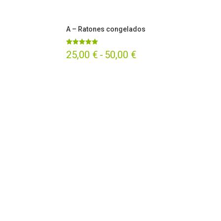
A – Ratones congelados
Valorado
Rango
25,00
€
-
50,00
€
con
5.00
de
de 5
precios:
desde
25,00 €
hasta
50,00 €