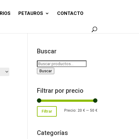
RIOS
PETAUROS
CONTACTO
Buscar
Buscar
por:
Buscar
Filtrar por precio
Precio
Precio
Precio:
20 €
—
50 €
Filtrar
mínimo
máximo
Categorías