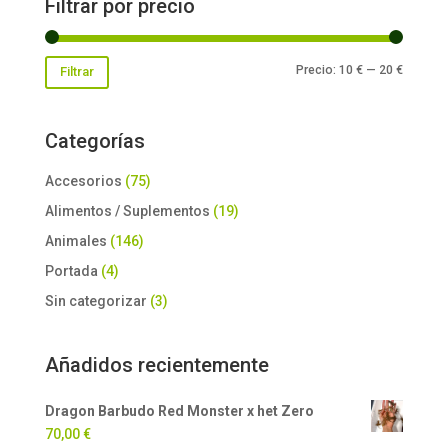
Filtrar por precio
Precio
Precio
Precio:
10 €
—
20 €
Filtrar
mínimo
máxim
Categorías
Accesorios
(75)
Alimentos / Suplementos
(19)
Animales
(146)
Portada
(4)
Sin categorizar
(3)
Añadidos recientemente
Dragon Barbudo Red Monster x het Zero
70,00
€