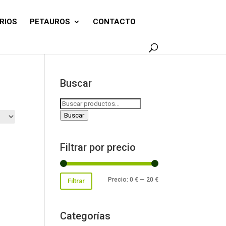
RIOS
PETAUROS
CONTACTO
Buscar
Buscar
por:
Buscar
Filtrar por precio
Precio
Precio
Precio:
0 €
—
20 €
Filtrar
mínimo
máximo
Categorías