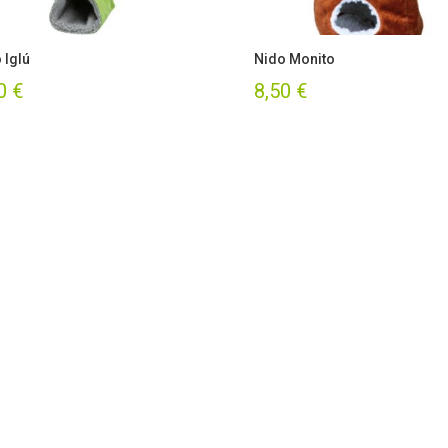
 Iglú
Nido Monito
50
€
8,50
€