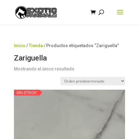
Búsqueda
de
productos
Inicio
/
Tienda
/ Productos etiquetados “Zariguella”
Zariguella
Mostrando el único resultado
SIN STOCK!