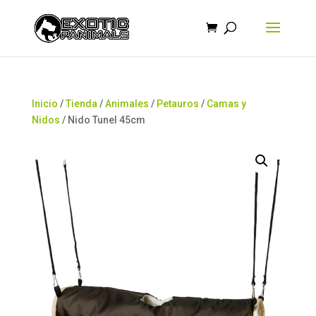
Búsqueda
de
productos
Inicio
/
Tienda
/
Animales
/
Petauros
/
Camas y
Nidos
/ Nido Tunel 45cm