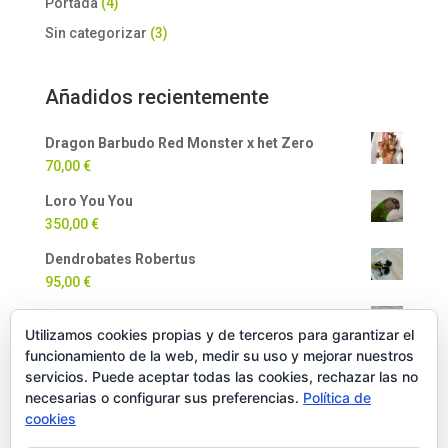
Portada
(4)
Sin categorizar
(3)
Añadidos recientemente
Dragon Barbudo Red Monster x het Zero
70,00
€
Loro You You
350,00
€
Dendrobates Robertus
95,00
€
Dendrobates Auratus
Utilizamos cookies propias y de terceros para garantizar el
90,00
€
funcionamiento de la web, medir su uso y mejorar nuestros
Milpiés Gigante
servicios. Puede aceptar todas las cookies, rechazar las no
necesarias o configurar sus preferencias.
Política de
35,00
€
cookies