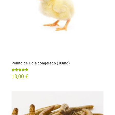
Pollito de 1 día congelado (10und)
Valorado
10,00
€
con
5.00
de 5