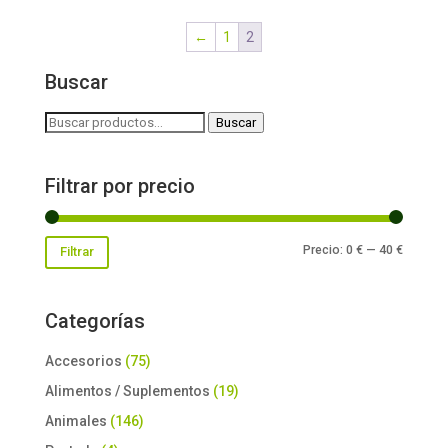
←
1
2
Buscar
Buscar
Buscar
por:
Filtrar por precio
Precio
Precio
Precio:
0 €
—
40 €
Filtrar
mínimo
máxim
Categorías
Accesorios
(75)
Alimentos / Suplementos
(19)
Animales
(146)