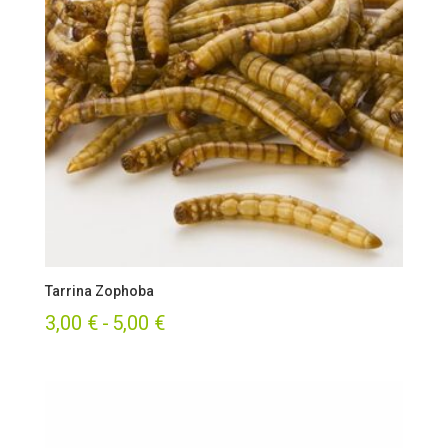
Tarrina Zophoba
Rango
3,00
€
-
5,00
€
de
precios:
desde