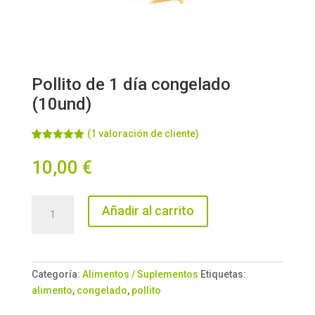
Pollito de 1 día congelado
(10und)
(
1
valoración de cliente)
Valorado
1
con
5.00
de
10,00
€
5 en base
a
valoración
de un
cliente
Pollito
Añadir al carrito
de
1
día
congelado
Categoría:
Alimentos / Suplementos
Etiquetas:
(10und)
alimento
,
congelado
,
pollito
cantidad