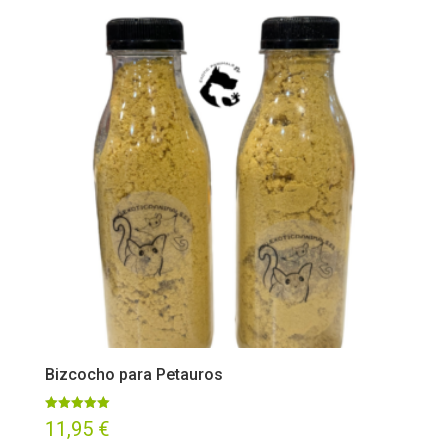
Bizcocho para Petauros
Valorado
11,95
€
con
5.00