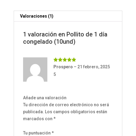
Valoraciones (1)
1 valoración en
Pollito de 1 día
congelado (10und)
Valorado
Prospero
–
21 febrero, 2025
con
5
de 5
5
Añade una valoración
Tu dirección de correo electrónico no será
publicada.
Los campos obligatorios están
marcados con
*
Tu puntuación
*