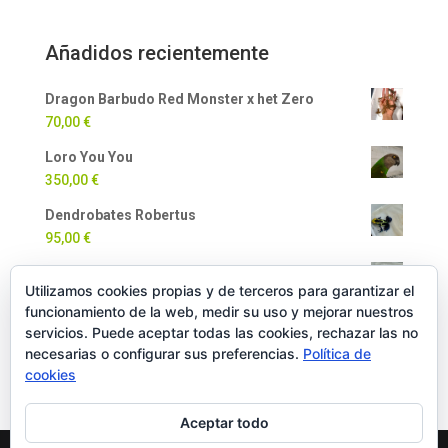
Añadidos recientemente
Dragon Barbudo Red Monster x het Zero
70,00
€
Loro You You
350,00
€
Dendrobates Robertus
95,00
€
Dendrobates Auratus
Utilizamos cookies propias y de terceros para garantizar el
90,00
€
funcionamiento de la web, medir su uso y mejorar nuestros
Milpiés Gigante
servicios. Puede aceptar todas las cookies, rechazar las no
necesarias o configurar sus preferencias.
Política de
35,00
€
cookies
Aceptar todo