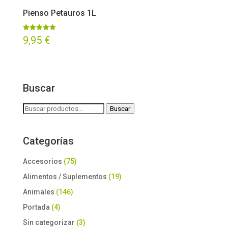
Pienso Petauros 1L
Valorado
9,95
€
con
5.00
de 5
Buscar
Buscar
Buscar
por:
Categorías
Accesorios
(75)
Alimentos / Suplementos
(19)
Animales
(146)
Portada
(4)
Sin categorizar
(3)