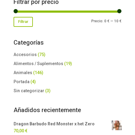
Filtrar por precio
Precio
Precio
Precio:
0 €
—
10 €
Filtrar
mínimo
máxim
Categorías
Accesorios
(75)
Alimentos / Suplementos
(19)
Animales
(146)
Portada
(4)
Sin categorizar
(3)
Añadidos recientemente
Dragon Barbudo Red Monster x het Zero
70,00
€