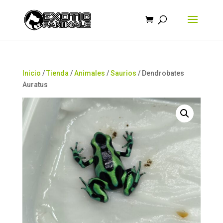
Búsqueda
de
productos
Inicio
/
Tienda
/
Animales
/
Saurios
/ Dendrobates
Auratus