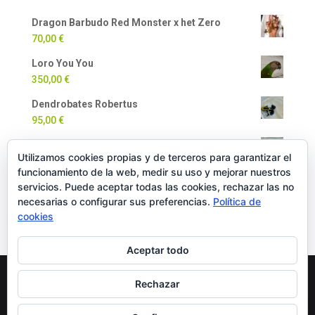
Dragon Barbudo Red Monster x het Zero
70,00
€
Loro You You
350,00
€
Dendrobates Robertus
95,00
€
Dendrobates Auratus
Utilizamos cookies propias y de terceros para garantizar el
90,00
€
funcionamiento de la web, medir su uso y mejorar nuestros
Milpiés Gigante
servicios. Puede aceptar todas las cookies, rechazar las no
necesarias o configurar sus preferencias.
Política de
35,00
€
cookies
Aceptar todo
Rechazar
Copyright Oficial © 2022 EXOTICPANIMALS |
Política
de Cookies
|
Política de Privacidad
|
Política de