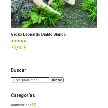
Gecko Leopardo Diablo Blanco
Valorado
75,00
€
con
5.00
de 5
Buscar
Buscar
Buscar
por:
Categorías
Accesorios
(75)