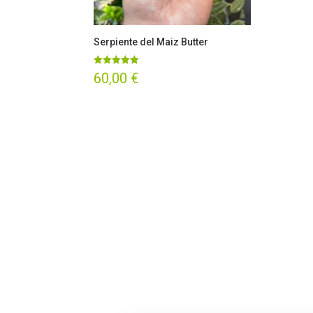
Serpiente del Maiz Butter
Valorado
60,00
€
con
5.00
de 5