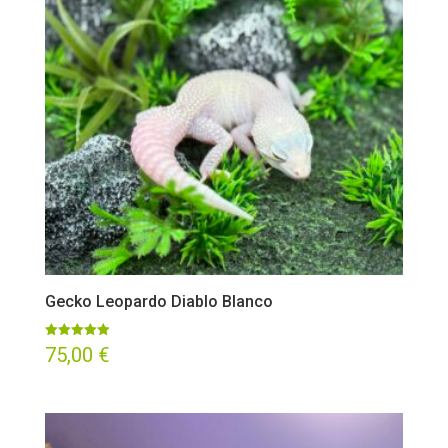
Gecko Leopardo Diablo Blanco
Valorado
75,00
€
con
5.00
de 5