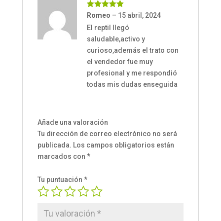
Valorado
Romeo
–
15 abril, 2024
con
5
de 5
El reptil llegó
saludable,activo y
curioso,además el trato con
el vendedor fue muy
profesional y me respondió
todas mis dudas enseguida
Añade una valoración
Tu dirección de correo electrónico no será
publicada.
Los campos obligatorios están
marcados con
*
Tu puntuación
*