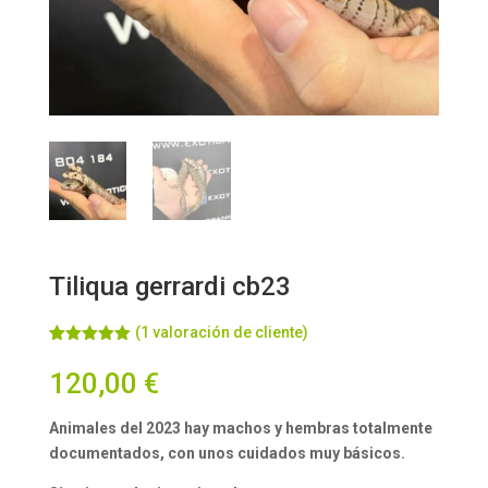
Tiliqua gerrardi cb23
(
1
valoración de cliente)
Valorado
1
con
5.00
de
120,00
€
5 en base
a
valoración
de un
Animales del 2023 hay machos y hembras totalmente
cliente
documentados, con unos cuidados muy básicos.