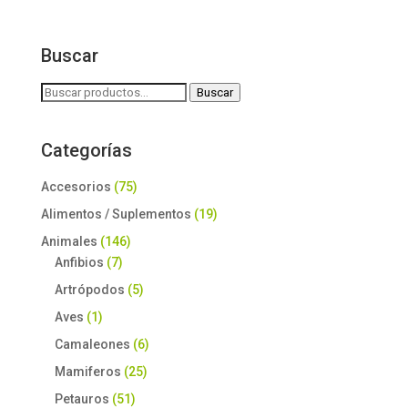
original
actual
Buscar
era:
es:
450,00 €.
390,00 €.
Buscar
Buscar
por:
Categorías
Accesorios
(75)
Alimentos / Suplementos
(19)
Animales
(146)
Anfibios
(7)
Artrópodos
(5)
Aves
(1)
Camaleones
(6)
Mamiferos
(25)
Petauros
(51)