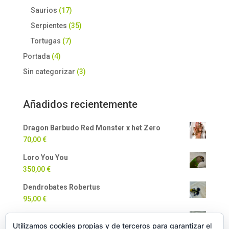
Saurios
(17)
Serpientes
(35)
Tortugas
(7)
Portada
(4)
Sin categorizar
(3)
Añadidos recientemente
Dragon Barbudo Red Monster x het Zero
70,00
€
Loro You You
350,00
€
Dendrobates Robertus
95,00
€
Dendrobates Auratus
Utilizamos cookies propias y de terceros para garantizar el
90,00
€