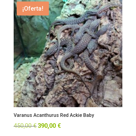
¡Oferta!
Varanus Acanthurus Red Ackie Baby
El
El
450,00
€
390,00
€
precio
precio