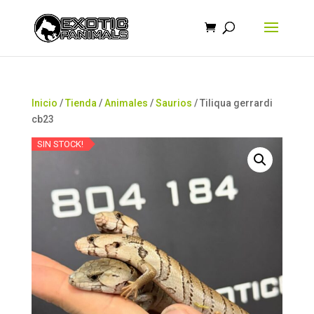
Búsqueda
de
productos
Inicio
/
Tienda
/
Animales
/
Saurios
/ Tiliqua gerrardi
cb23
SIN STOCK!