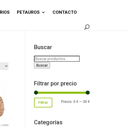
RIOS
PETAUROS
CONTACTO
Buscar
Buscar
por:
Buscar
Filtrar por precio
Precio
Precio
Precio:
0 €
—
30 €
Filtrar
mínimo
máximo
Categorías