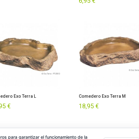
6,95
€
con
3.00
de 5
dero Exo Terra L
Comedero Exo Terra M
,95
€
18,95
€
1
2
→
ros para garantizar el funcionamiento de la