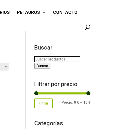
RIOS
PETAUROS
CONTACTO
Buscar
Buscar
por:
Buscar
Filtrar por precio
Precio
Precio
Precio:
0 €
—
10 €
Filtrar
mínimo
máximo
Categorías