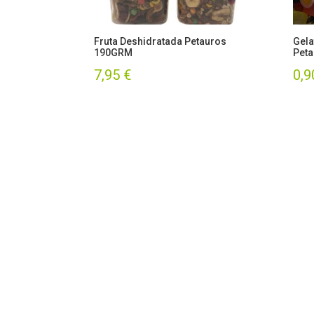
Fruta Deshidratada Petauros
Gela
190GRM
Peta
7,95
€
0,