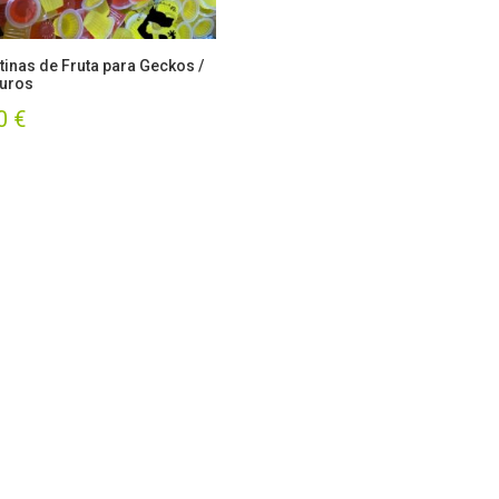
tinas de Fruta para Geckos /
uros
90
€