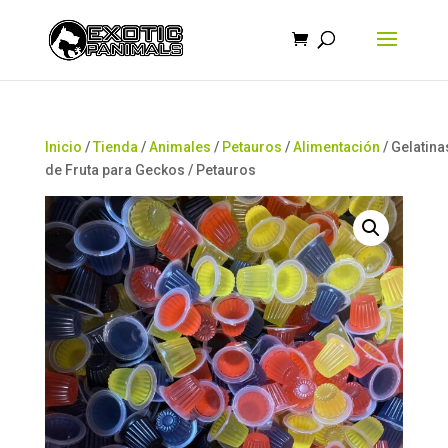
Búsqueda
de
productos
Inicio
/
Tienda
/
Animales
/
Petauros
/
Alimentación
/ Gelatina
de Fruta para Geckos / Petauros