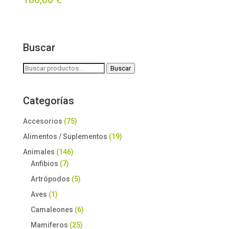
con
5.00
de 5
Buscar
Buscar
Buscar
por:
Categorías
Accesorios
(75)
Alimentos / Suplementos
(19)
Animales
(146)
Anfibios
(7)
Artrópodos
(5)
Aves
(1)
Camaleones
(6)
Mamiferos
(25)