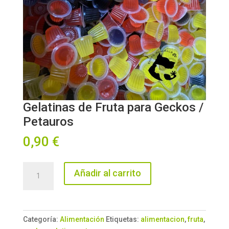
Gelatinas de Fruta para Geckos /
Petauros
0,90
€
Gelatinas
Añadir al carrito
de
Fruta
para
Geckos
Categoría:
Alimentación
Etiquetas:
alimentacion
,
fruta
,
/