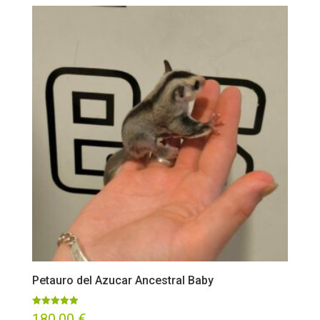
Petauro del Azucar Ancestral Baby
Valorado
180,00
€