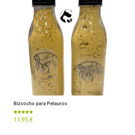
Bizcocho para Petauros
Valorado
11,95
€
con
5.00
de 5