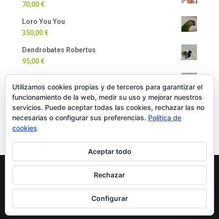
70,00
€
Loro You You
350,00
€
Dendrobates Robertus
95,00
€
Dendrobates Auratus
Utilizamos cookies propias y de terceros para garantizar el
90,00
€
funcionamiento de la web, medir su uso y mejorar nuestros
Milpiés Gigante
servicios. Puede aceptar todas las cookies, rechazar las no
necesarias o configurar sus preferencias.
Política de
35,00
€
cookies
Aceptar todo
Rechazar
Copyright Oficial © 2022 EXOTICPANIMALS |
Política
de Cookies
|
Política de Privacidad
|
Política de
Configurar
Compra y Devoluciones