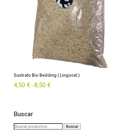
Sustrato Bio Bedding ( Lingocel )
Rango
4,50
€
-
8,50
€
de
precios:
Buscar
desde
4,50 €
Buscar
Buscar
por:
hasta