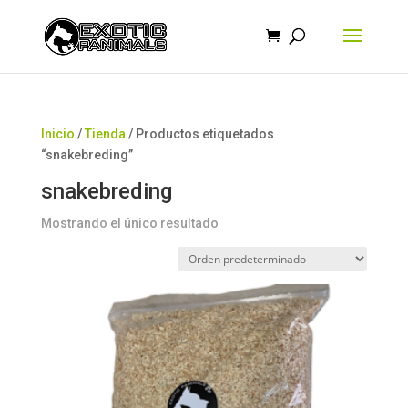
Búsqueda
de
productos
Inicio
/
Tienda
/ Productos etiquetados
“snakebreding”
snakebreding
Mostrando el único resultado