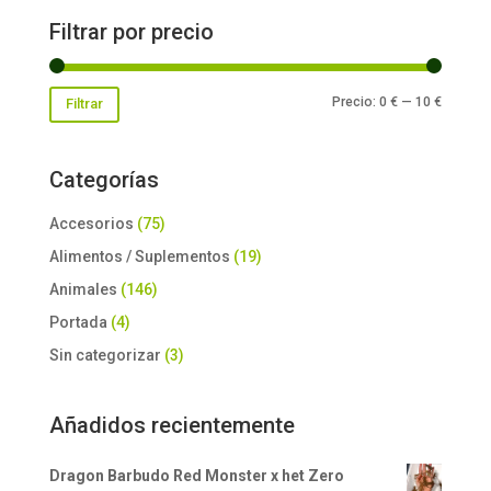
Filtrar por precio
8,50 €
Precio
Precio
Precio:
0 €
—
10 €
Filtrar
mínimo
máxim
Categorías
Accesorios
(75)
Alimentos / Suplementos
(19)
Animales
(146)
Portada
(4)
Sin categorizar
(3)
Añadidos recientemente
Dragon Barbudo Red Monster x het Zero