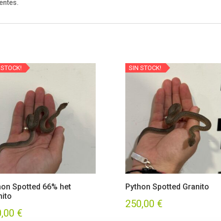
entes.
 STOCK!
SIN STOCK!
hon Spotted 66% het
Python Spotted Granito
nito
250,00
€
0,00
€