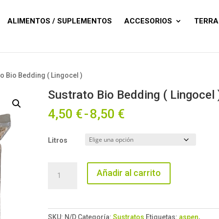
Búsqueda
de
productos
ALIMENTOS / SUPLEMENTOS
ACCESORIOS
TERRA
to Bio Bedding ( Lingocel )
Sustrato Bio Bedding ( Lingocel 
Rango
4,50
€
-
8,50
€
de
precios:
Litros
desde
4,50 €
hasta
Sustrato
Añadir al carrito
8,50 €
Bio
Bedding
(
Lingocel
SKU:
N/D
Categoría:
Sustratos
Etiquetas:
aspen
,