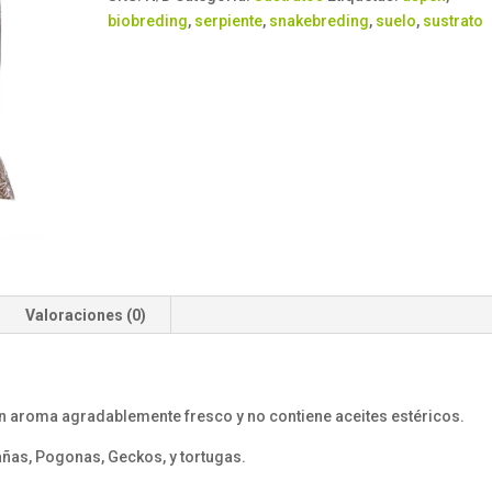
)
biobreding
,
serpiente
,
snakebreding
,
suelo
,
sustrato
cantidad
Valoraciones (0)
un aroma agradablemente fresco y no contiene aceites estéricos.
rañas, Pogonas, Geckos, y tortugas.