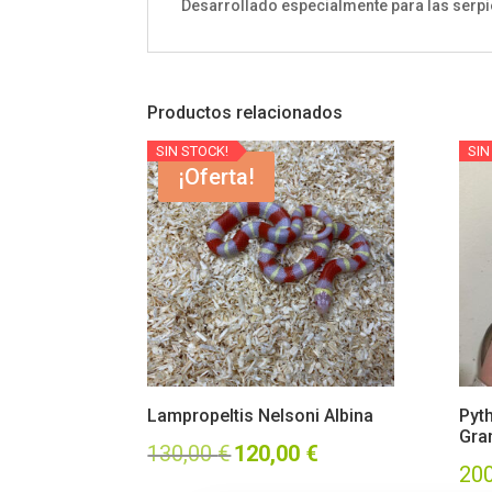
Desarrollado especialmente para las serpi
Productos relacionados
SIN STOCK!
SIN
¡Oferta!
Lampropeltis Nelsoni Albina
Pyt
Gra
El
El
130,00
€
120,00
€
20
precio
precio