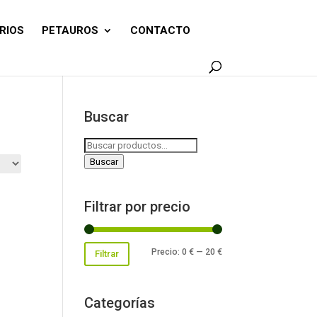
RIOS
PETAUROS
CONTACTO
Buscar
Buscar
por:
Buscar
Filtrar por precio
Precio
Precio
Precio:
0 €
—
20 €
Filtrar
mínimo
máximo
Categorías