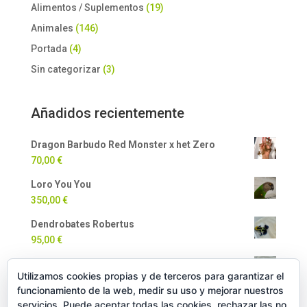
Alimentos / Suplementos
(19)
Animales
(146)
Portada
(4)
Sin categorizar
(3)
Añadidos recientemente
Dragon Barbudo Red Monster x het Zero
70,00
€
Loro You You
350,00
€
Dendrobates Robertus
95,00
€
Dendrobates Auratus
Utilizamos cookies propias y de terceros para garantizar el
90,00
€
funcionamiento de la web, medir su uso y mejorar nuestros
Milpiés Gigante
servicios. Puede aceptar todas las cookies, rechazar las no