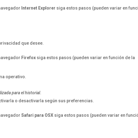
navegador
Internet Explorer
siga estos pasos (pueden variar en func
 privacidad que desee.
navegador
Firefox
siga estos pasos (pueden variar en función de la
ma operativo.
zada para el historial
.
ctivarla o desactivarla según sus preferencias.
navegador
Safari para OSX
siga estos pasos (pueden variar en funci