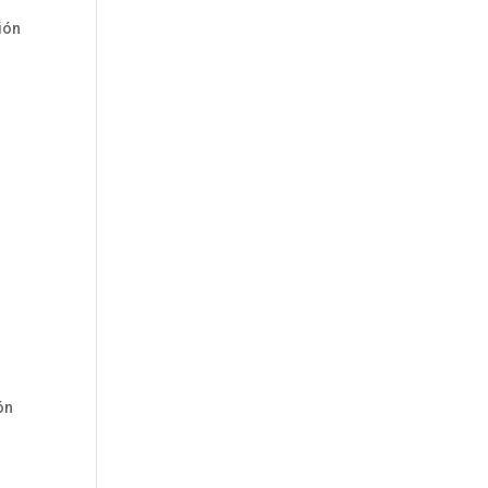
ión
ón