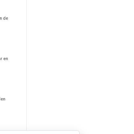
ón de
.
r en
den