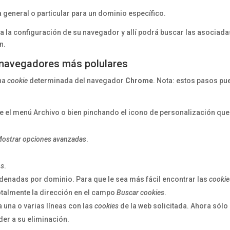
a general o particular para un dominio específico.
 a la configuración de su navegador y allí podrá buscar las asociada
n.
 navegadores más polulares
una
cookie
determinada del navegador
Chrome
. Nota: estos pasos p
e el menú Archivo o bien pinchando el icono de personalización que
ostrar opciones avanzadas
.
os
.
denadas por dominio. Para que le sea más fácil encontrar las
cookie
otalmente la dirección en el campo
Buscar cookies
.
la una o varias líneas con las
cookies
de la web solicitada. Ahora sólo
er a su eliminación.