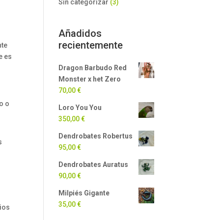
Sin categorizar
(3)
Añadidos
recientemente
nte
e es
Dragon Barbudo Red
Monster x het Zero
70,00
€
o o
Loro You You
350,00
€
Dendrobates Robertus
s
95,00
€
Dendrobates Auratus
90,00
€
Milpiés Gigante
35,00
€
ios