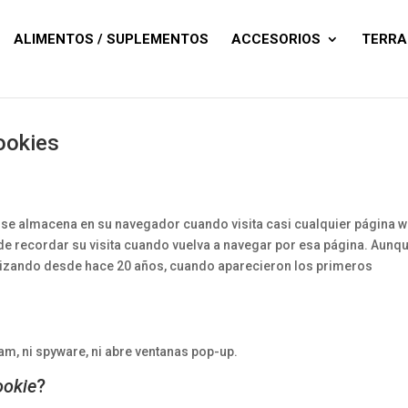
Búsqueda
de
productos
ALIMENTOS / SUPLEMENTOS
ACCESORIOS
TERRA
ookies
se almacena en su navegador cuando visita casi cualquier página w
de recordar su visita cuando vuelva a navegar por esa página. Aunq
ilizando desde hace 20 años, cuando aparecieron los primeros
pam, ni spyware, ni abre ventanas pop-up.
ookie
?