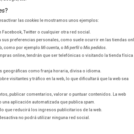
es
?
esactivar las
cookies
le mostramos unos ejemplos:
Facebook, Twitter o cualquier otra red social.
a sus preferencias personales, como suele ocurrir en las tiendas onl
eb, como por ejemplo
Mi cuenta
, o
Mi perfil
o
Mis pedidos
.
pras online, tendrán que ser telefónicas o visitando la tienda física 
s geográficas como franja horaria, divisa o idioma.
bre visitantes y tráfico en la web, lo que dificultará que la web sea
fotos, publicar comentarios, valorar o puntuar contenidos. La web
o una aplicación automatizada que publica
spam
.
o que reducirá los ingresos publicitarios de la web.
s desactiva no podrá utilizar ninguna red social.