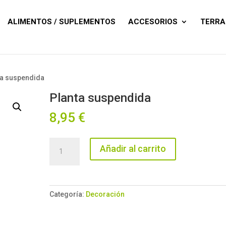
Búsqueda
de
productos
ALIMENTOS / SUPLEMENTOS
ACCESORIOS
TERRA
ta suspendida
Planta suspendida
8,95
€
Planta
Añadir al carrito
suspendida
cantidad
Categoría:
Decoración