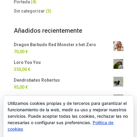
Portada
(4)
Sin categorizar
(3)
Añadidos recientemente
Dragon Barbudo Red Monster x het Zero
70,00
€
Loro You You
350,00
€
Dendrobates Robertus
95,00
€
Dendrobates Auratus
Utilizamos cookies propias y de terceros para garantizar el
90,00
€
funcionamiento de la web, medir su uso y mejorar nuestros
Milpiés Gigante
servicios. Puede aceptar todas las cookies, rechazar las no
necesarias o configurar sus preferencias.
Política de
35,00
€
cookies