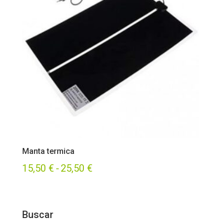
Manta termica
Rango
15,50
€
-
25,50
€
de
precios:
Buscar
desde