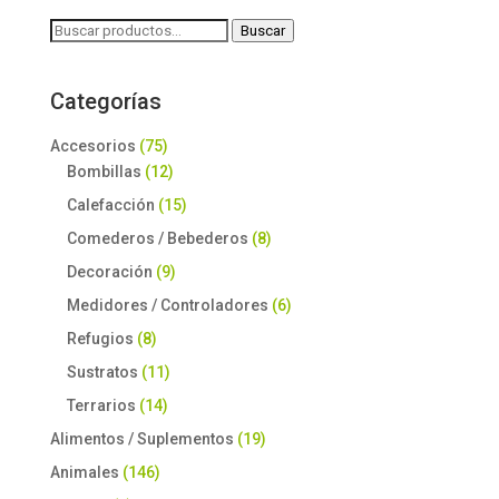
15,50 €
Buscar
Buscar
por:
hasta
Categorías
25,50 €
Accesorios
(75)
Bombillas
(12)
Calefacción
(15)
Comederos / Bebederos
(8)
Decoración
(9)
Medidores / Controladores
(6)
Refugios
(8)
Sustratos
(11)
Terrarios
(14)
Alimentos / Suplementos
(19)
Animales
(146)