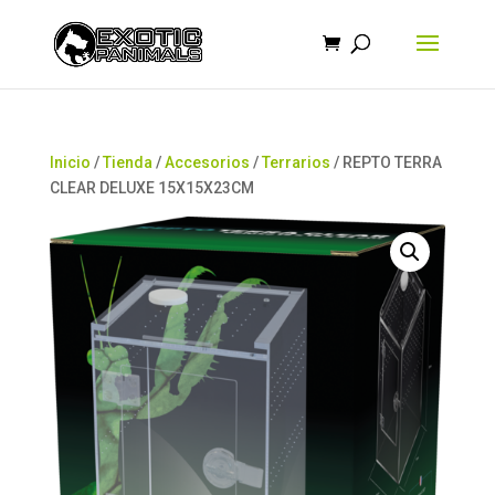
Búsqueda
de
productos
Inicio
/
Tienda
/
Accesorios
/
Terrarios
/ REPTO TERRA
CLEAR DELUXE 15X15X23CM