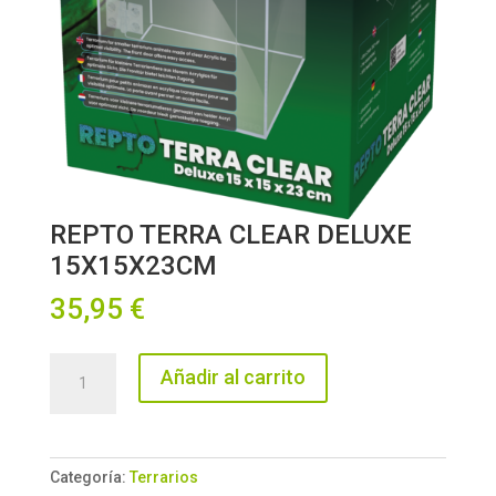
REPTO TERRA CLEAR DELUXE
15X15X23CM
35,95
€
REPTO
Añadir al carrito
TERRA
CLEAR
DELUXE
15X15X23CM
Categoría:
Terrarios
cantidad