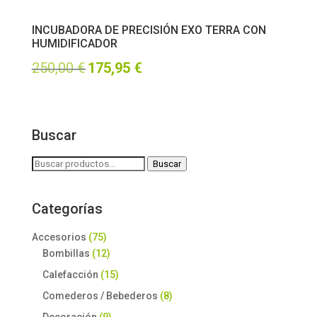
INCUBADORA DE PRECISIÓN EXO TERRA CON
HUMIDIFICADOR
El
El
250,00
€
175,95
€
precio
precio
original
actual
Buscar
era:
es:
250,00 €.
175,95 €.
Buscar
Buscar
por:
Categorías
Accesorios
(75)
Bombillas
(12)
Calefacción
(15)
Comederos / Bebederos
(8)
Decoración
(9)