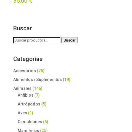
35,00
€
con
5.00
de 5
Buscar
Buscar
Buscar
por:
Categorías
Accesorios
(75)
Alimentos / Suplementos
(19)
Animales
(146)
Anfibios
(7)
Artrópodos
(5)
Aves
(1)
Camaleones
(6)
Mamiferos
(25)