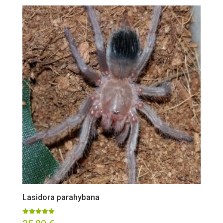
Lasidora parahybana
Valorado