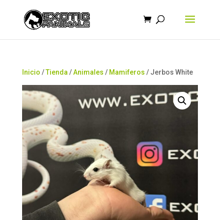
Búsqueda
de
productos
Inicio
/
Tienda
/
Animales
/
Mamiferos
/ Jerbos White