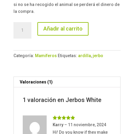
si no se ha recogido el animal se perderá el dinero de
la compra.
Jerbos
Añadir al carrito
White
cantidad
Categoría:
Mamiferos
Etiquetas:
ardilla
,
jerbo
Valoraciones (1)
1 valoración en
Jerbos White
Valorado
Karry
–
11 noviembre, 2024
con
5
de 5
Hi! Do you know if they make