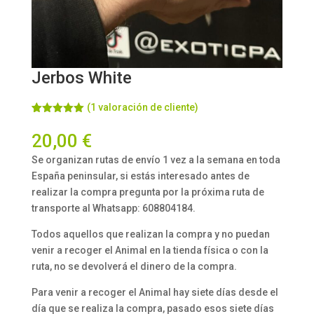
Jerbos White
(
1
valoración de cliente)
Valorado
1
con
5.00
de
20,00
€
5 en base
a
valoración
Se organizan rutas de envío 1 vez a la semana en toda
de un
cliente
España peninsular, si estás interesado antes de
realizar la compra pregunta por la próxima ruta de
transporte al Whatsapp: 608804184.
Todos aquellos que realizan la compra y no puedan
venir a recoger el Animal en la tienda física o con la
ruta, no se devolverá el dinero de la compra.
Para venir a recoger el Animal hay siete días desde el
día que se realiza la compra, pasado esos siete días