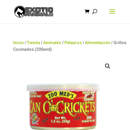
Búsqueda
de
productos
Inicio
/
Tienda
/
Animales
/
Petauros
/
Alimentación
/ Grillos
Cocinados (200und)