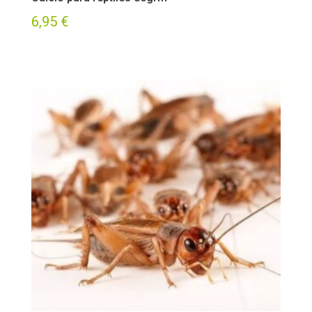
6,95
€