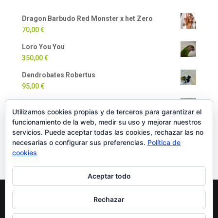
Dragon Barbudo Red Monster x het Zero
70,00
€
Loro You You
350,00
€
Dendrobates Robertus
95,00
€
Dendrobates Auratus
Utilizamos cookies propias y de terceros para garantizar el
90,00
€
funcionamiento de la web, medir su uso y mejorar nuestros
Milpiés Gigante
servicios. Puede aceptar todas las cookies, rechazar las no
necesarias o configurar sus preferencias.
Política de
35,00
€
cookies
Aceptar todo
Rechazar
Copyright Oficial © 2022 EXOTICPANIMALS |
Política