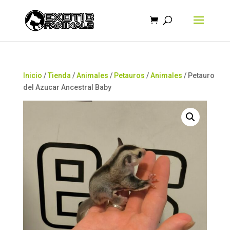
Búsqueda
de
productos
Inicio
/
Tienda
/
Animales
/
Petauros
/
Animales
/ Petauro
del Azucar Ancestral Baby