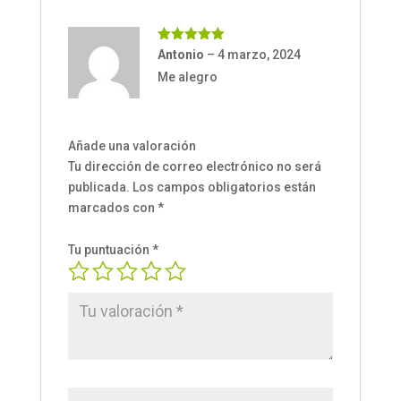
Valorado
Antonio
–
4 marzo, 2024
con
5
de 5
Me alegro
Añade una valoración
Tu dirección de correo electrónico no será
publicada.
Los campos obligatorios están
marcados con
*
Tu puntuación
*