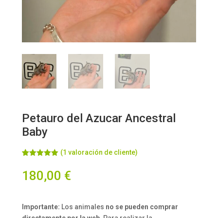
Petauro del Azucar Ancestral
Baby
(
1
valoración de cliente)
Valorado
1
con
5.00
de
180,00
€
5 en base
a
valoración
de un
cliente
Importante:
Los animales
no se pueden comprar
directamente por la web
. Para realizar la