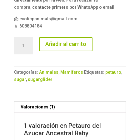
compra,
contacte primero por WhatsApp o email
.
📩 exoticpanimals@gmail.com
📱 608804184
Petauro
Añadir al carrito
del
Azucar
Ancestral
Baby
Categorías:
Animales
,
Mamiferos
Etiquetas:
petauro
,
cantidad
sugar
,
sugarglider
Valoraciones (1)
1 valoración en
Petauro del
Azucar Ancestral Baby