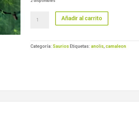
2 disponibles
Anolis
Añadir al carrito
Carolinensis
Hembras
cantidad
Categoría:
Saurios
Etiquetas:
anolis
,
camaleon