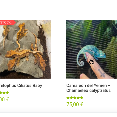
 STOCK!
relophus Ciliatus Baby
Camaleón del Yemen –
Chamaeleo calyptratus
ado
,00
€
Valorado
75,00
€
con
5.00
de 5