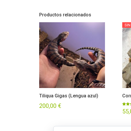
Productos relacionados
SIN
Tiliqua Gigas (Lengua azul)
Cor
200,00
€
Valor
55
con
5.00
de 5