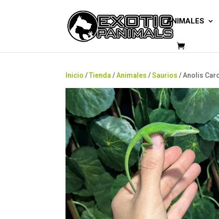
ANIMALES
Inicio
/
Tienda
/
Animales
/
Saurios
/ Anolis Car