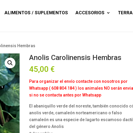
Búsqueda
de
productos
ALIMENTOS / SUPLEMENTOS
ACCESORIOS
TERRA
olinensis Hembras
Anolis Carolinensis Hembras
45,00
€
Para organizar el envío contacte con nosotros por
Whatsapp ( 608 804 184 ) los animales NO serán envi
si no se contacta antes por Whatsapp
El abaniquillo verde del noreste, también conocido 
anolis verde, camaleón norteamericano o falso
camaleón es una especie de lagarto escamoso dacti
del género Anolis