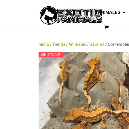
ANIMALES
Inicio
/
Tienda
/
Animales
/
Saurios
/ Correlophu
SIN STOCK!