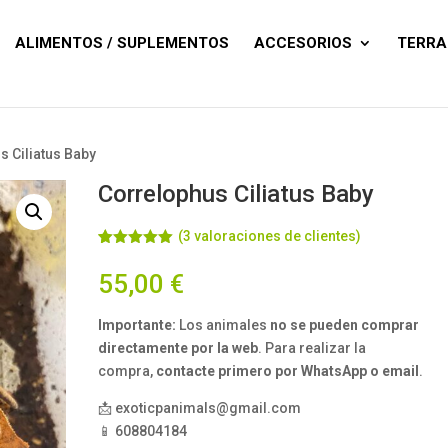
Búsqueda
de
productos
ALIMENTOS / SUPLEMENTOS
ACCESORIOS
TERRA
s Ciliatus Baby
Correlophus Ciliatus Baby
(
3
valoraciones de clientes)
Valorado
3
con
5.00
de
55,00
€
5 en base
a
valoracione
Importante:
Los animales
no se pueden comprar
s de
clientes
directamente por la web
. Para realizar la
compra,
contacte primero por WhatsApp o email
.
📩 exoticpanimals@gmail.com
📱 608804184