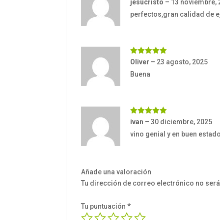
Valorado
jesucristo
–
13 noviembre, 
con
5
de 5
perfectos,gran calidad de 
Valorado
Oliver
–
23 agosto, 2025
con
5
de 5
Buena
Valorado
ivan
–
30 diciembre, 2025
con
5
de 5
vino genial y en buen estad
Añade una valoración
Tu dirección de correo electrónico no será
Tu puntuación
*